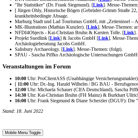
"Ihr Statistiker" (Dr. Frank Siegmund). [
Link
]. Messe-Themen:
[ Jürgen Ohly, Historische Bögen (Gebrüder-Grimm Straße 2
krankheitsbedingte Absage.
Marburg Stadt und Lad Tourismus GmbH, mit „Zeiteninsel – A
MK-Illustrations (Mathias Kunzler). [
Link
]. Messe-Themen: ar
NFDI4Objects - Kai-Christian Bruhn & Karsten Tolle. [
Link
]
Projekt Suedlink [
Link
] & Jacobs GmbH [
Link
]. Messe-Theme
Archäologieberatung Jacobs GmbH.
Salisbury Archaeology. [
Link
]. Messe-Themen: (folgt).
SPAU - Sascha Piffko Archäologische Untersuchungen GmbH.
Veranstaltungen im Forum
10:00
Uhr: ProClientASS (Unabhängige Versicherungsmakler)
[
11:00
Uhr: Dr.-Ing. Harald Wilhelm / BG BAU - Berufsgenosse
12:00
Uhr: Michaela Schauer (CIfA Deutschland), Sascha Pif
14:30
Uhr: Kai-Christian Bruhn (FH Mainz) & Burkhart Ullrich
16:00
Uhr: Frank Siegmund & Diane Scherzler (DGUF): Die "Ar
Stand: 18. Juni 2022
Mobile Menu Toggle