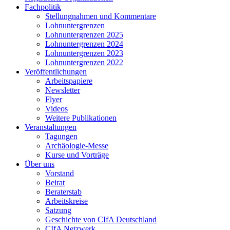
Fachpolitik
Stellungnahmen und Kommentare
Lohnuntergrenzen
Lohnuntergrenzen 2025
Lohnuntergrenzen 2024
Lohnuntergrenzen 2023
Lohnuntergrenzen 2022
Veröffentlichungen
Arbeitspapiere
Newsletter
Flyer
Videos
Weitere Publikationen
Veranstaltungen
Tagungen
Archäologie-Messe
Kurse und Vorträge
Über uns
Vorstand
Beirat
Beraterstab
Arbeitskreise
Satzung
Geschichte von CIfA Deutschland
CIfA Netzwerk