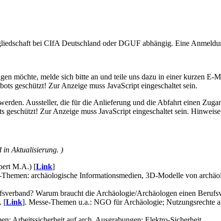
itgliedschaft bei CIfA Deutschland oder DGUF abhängig. Eine Anmeldun
n möchte, melde sich bitte an und teile uns dazu in einer kurzen E-Ma
ots geschützt! Zur Anzeige muss JavaScript eingeschaltet sein.
 werden. Aussteller, die für die Anlieferung und die Abfahrt einen Zu
s geschützt! Zur Anzeige muss JavaScript eingeschaltet sein.
Hinweise 
 in Aktualisierung. )
ert M.A.) [
Link
]
e-Themen: archäologische Informationsmedien, 3D-Modelle von archä
ufsverband? Warum braucht die Archäologie/Archäologen einen Berufs
 [
Link
]. Messe-Themen u.a.: NGO für Archäologie; Nutzungsrechte 
n: Arbeitssicherheit auf arch. Ausgrabungen; Elektro-Sicherheit.