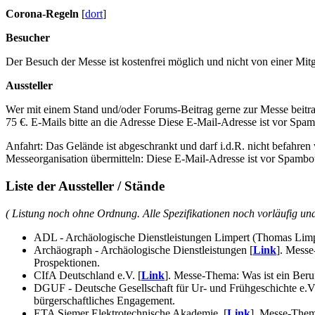
Corona-Regeln
[
dort
]
Besucher
Der Besuch der Messe ist kostenfrei möglich und nicht von einer M
Aussteller
Wer mit einem Stand und/oder Forums-Beitrag gerne zur Messe beitrage
75 €. E-Mails bitte an die Adresse
Diese E-Mail-Adresse ist vor Spamb
Anfahrt: Das Gelände ist abgeschrankt und darf i.d.R. nicht befahren
Messeorganisation übermitteln:
Diese E-Mail-Adresse ist vor Spambot
Liste der Aussteller / Stände
( Listung noch ohne Ordnung. Alle Spezifikationen noch vorläufig und
ADL - Archäologische Dienstleistungen Limpert (Thomas Limp
Archäograph - Archäologische Dienstleistungen [
Link
]. Mess
Prospektionen.
CIfA Deutschland e.V. [
Link
]. Messe-Thema: Was ist ein Ber
DGUF - Deutsche Gesellschaft für Ur- und Frühgeschichte e.V.
bürgerschaftliches Engagement.
ETA Siemer Elektrotechnische Akademie. [
Link
]. Messe-Theme