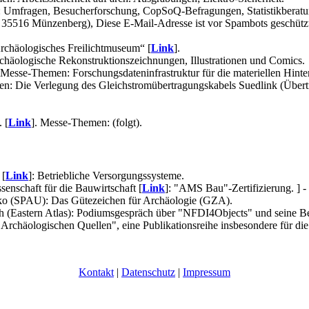
 Umfragen, Besucherforschung, CopSoQ-Befragungen, Statistikberat
2, 35516 Münzenberg),
Diese E-Mail-Adresse ist vor Spambots geschützt
rchäologisches Freilichtmuseum“ [
Link
].
chäologische Rekonstruktionszeichnungen, Illustrationen und Comics.
. Messe-Themen: Forschungsdateninfrastruktur für die materiellen Hint
n: Die Verlegung des Gleichstromübertragungskabels Suedlink (Übert
 [
Link
]. Messe-Themen: (folgt).
 [
Link
]: Betriebliche Versorgungssysteme.
nschaft für die Bauwirtschaft [
Link
]: "AMS Bau"-Zertifizierung. ] - 
fko (SPAU): Das Gütezeichen für Archäologie (GZA).
 (Eastern Atlas): Podiumsgespräch über "NFDI4Objects" und seine Bede
chäologischen Quellen", eine Publikationsreihe insbesondere für die
Kontakt
|
Datenschutz
|
Impressum