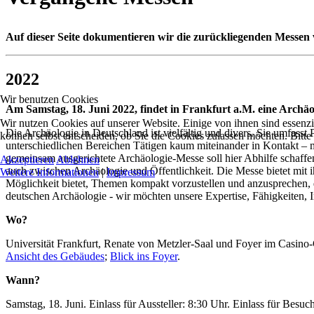
Auf dieser Seite dokumentieren wir die zurückliegenden Messen
2022
Wir benutzen Cookies
Am Samstag, 18. Juni 2022, findet in Frankfurt a.M. eine Archä
Wir nutzen Cookies auf unserer Website. Einige von ihnen sind essenzi
Die Archäologie in Deutschland ist vielfältig und divers. Sie umfasst 
können selbst entscheiden, ob Sie die Cookies zulassen möchten. Bitte
unterschiedlichen Bereichen Tätigen kaum miteinander in Kontakt – 
gemeinsam ausgerichtete Archäologie-Messe soll hier Abhilfe schaf
Akzeptieren
Ablehnen
auch zwischen Archäologie und Öffentlichkeit. Die Messe bietet mit
Weitere Informationen
|
Impressum
Möglichkeit bietet, Themen kompakt vorzustellen und anzusprechen, d
deutschen Archäologie - wir möchten unsere Expertise, Fähigkeiten, I
Wo?
Universität Frankfurt, Renate von Metzler-Saal und Foyer im Casin
Ansicht des Gebäudes
;
Blick ins Foyer
.
Wann?
Samstag, 18. Juni. Einlass für Aussteller: 8:30 Uhr. Einlass für Besu