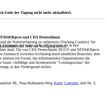
ch Ende der Tagung nicht mehr aktualisiert.
, NFDI4Objects und CIfA Deutschland.
e und die Nutzererfahrung zu verbessern (Tracking Cookies). Sie
beit, Ehrenamt und vieles mehr. Oft kommen die in den
tionalitäten der Seite zur Verfügung stehen.
arsphäre läuft. Die von CIfA Deutschland, DGUF und NFDI4Objects
um Austausch zwischen Archäolog:innen sämtlicher Branchen, aber
ie umfasst ein Forum, das teilnehmenden Organisationen die
bunte, vielfältige und facettenreiche "Leistungsschau" der
bringt, in den Vordergrund rücken.
rankfurt /M., Nina-Rubinstein-Weg;
Karte
;
Lageplan
, dort Nr. 3;