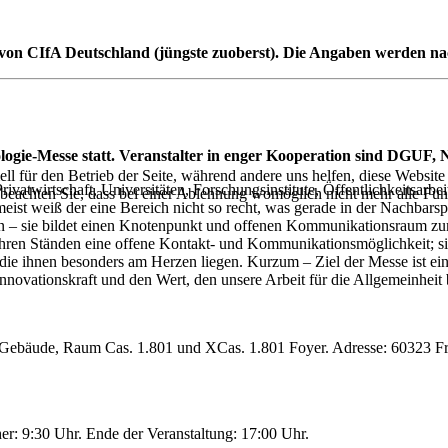
 von CIfA Deutschland (jüngste zuoberst). Die Angaben werden na
ologie-Messe statt. Veranstalter in enger Kooperation sind DGUF
ell für den Betrieb der Seite, während andere uns helfen, diese Websit
Privatwirtschaft, Universitäten, Forschungsinstitute, Öffentlichkeitsar
 beachten Sie, dass bei einer Ablehnung womöglich nicht mehr alle Funk
meist weiß der eine Bereich nicht so recht, was gerade in der Nachb
fen – sie bildet einen Knotenpunkt und offenen Kommunikationsraum z
 ihren Ständen eine offene Kontakt- und Kommunikationsmöglichkeit; s
ie ihnen besonders am Herzen liegen. Kurzum – Ziel der Messe ist eine 
nnovationskraft und den Wert, den unsere Arbeit für die Allgemeinheit 
o-Gebäude, Raum Cas. 1.801 und XCas. 1.801 Foyer. Adresse: 60323 F
cher: 9:30 Uhr. Ende der Veranstaltung: 17:00 Uhr.