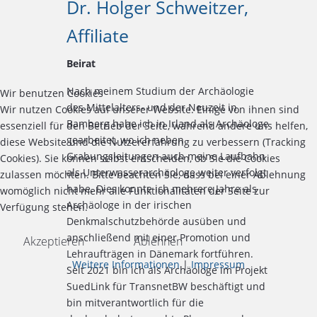
Dr. Holger Schweitzer,
Affiliate
Beirat
Nach meinem Studium der Archäologie
Wir benutzen Cookies
des Mittelalters- und der Neuzeit in
Wir nutzen Cookies auf unserer Website. Einige von ihnen sind
Bamberg habe ich in Irland als Archäologe
essenziell für den Betrieb der Seite, während andere uns helfen,
gearbeitet, wo ich neben
diese Website und die Nutzererfahrung zu verbessern (Tracking
Grabungsleitungen auch meine Laufbahn
Cookies). Sie können selbst entscheiden, ob Sie die Cookies
als Unterwasserarchäologe weiter verfolgt
zulassen möchten. Bitte beachten Sie, dass bei einer Ablehnung
habe. Dies konnte ich mehrere Jahre als
womöglich nicht mehr alle Funktionalitäten der Seite zur
Archäologe in der irischen
Verfügung stehen.
Denkmalschutzbehörde ausüben und
anschließend mit einer Promotion und
Akzeptieren
Ablehnen
Lehraufträgen in Dänemark fortführen.
Weitere Informationen
|
Impressum
Seit 2021 bin ich als Archäologe im Projekt
SuedLink für TransnetBW beschäftigt und
bin mitverantwortlich für die