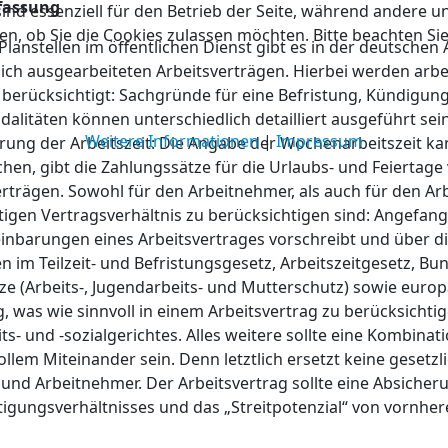
assung
ind essenziell für den Betrieb der Seite, während andere u
en, ob Sie die Cookies zulassen möchten. Bitte beachten Si
 Planstellen im öffentlichen Dienst gibt es in der deutschen 
ich ausgearbeiteten Arbeitsverträgen. Hierbei werden arbe
 berücksichtigt: Sachgründe für eine Befristung, Kündigun
litäten können unterschiedlich detailliert ausgeführt sein
Weitere Informationen
|
Impressum
ung der Arbeitszeit: Die Angabe der Wochenarbeitszeit kann
hen, gibt die Zahlungssätze für die Urlaubs- und Feiertag
trägen. Sowohl für den Arbeitnehmer, als auch für den Arb
tigen Vertragsverhältnis zu berücksichtigen sind: Angefa
inbarungen eines Arbeitsvertrages vorschreibt und über d
im Teilzeit- und Befristungsgesetz, Arbeitszeitgesetz, Bu
e (Arbeits-, Jugendarbeits- und Mutterschutz) sowie europä
, was wie sinnvoll in einem Arbeitsvertrag zu berücksichti
ts- und -sozialgerichtes. Alles weitere sollte eine Kombi
llem Miteinander sein. Denn letztlich ersetzt keine gesetz
und Arbeitnehmer. Der Arbeitsvertrag sollte eine Absicherun
tigungsverhältnisses und das „Streitpotenzial“ von vornher
Kontakt
|
Datenschutz
|
Impressum