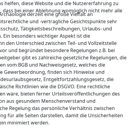
ns helfen, diese Website und die Nutzererfahrung zu
e, dass bei einer Ablehnung womöglich nicht mehr alle
Archäologie derzeit eine große Vielfalt an
itsrechtliche und -vertragliche Gesichtspunkte sehr
gsschutz, Tätigkeitsbeschreibungen, Urlaubs- und
. Ein besonders wichtiger Aspekt ist die
 den Unterschied zwischen Teil- und Vollzeitstelle
e vor und begründet besondere Regelungen z.B. bei
eitgeber gibt es zahlreiche gesetzliche Regelungen, die
ngen vom BGB und Nachweisgesetz, welches die
ie Gewerbeordnung, finden sich Hinweise und
ndesurlaubsgesetz, Entgeltfortzahlungsgesetz, die
ische Richtlinien wie die DSGVO. Eine rechtliche
gen wäre, bieten ferner Urteilsveröffentlichungen des
nation aus gesundem Menschenverstand und
liche Regelung das persönliche Verhältnis zwischen
g für alle Seiten darstellen, damit die Unsicherheiten
ein minimiert werden.