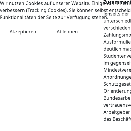
Zusammenf
Wir nutzen Cookies auf unserer Website. Einige von ihnen s
verbessern (Tracking Cookies). Sie können selbst entscheid
Jenseits der
Funktionalitäten der Seite zur Verfügung stehen.
unterschiedl
verschieden
Akzeptieren
Ablehnen
Zahlungsmoda
Ausformulier
deutlich mac
Studentenver
im gegensei
Mindestvere
Anordnungen 
Schutzgesetz
Orientierung
Bundesarbei
vertrauensvo
Arbeitgeber 
des Beschäf