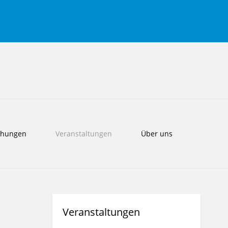
ichungen
Veranstaltungen
Über uns
Vorheriges
Vorheriger
Nächstes
Nächstes
Veranstaltungen
Jahr
Monat
Jahr
Monat