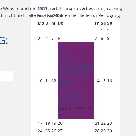
ese Website und die Nutzererfahrung zu verbessern (Tracking
h nicht mehr alle Funktionalitäten der Seite zur Verfügung
August 2026
Mo
Di
Mi
Do
Fr
Sa
So
1
2
G:
3
4
5
6
7
8
9
13
CIfA
Human
Osteoarchaeology
SIG: Osteobites
ils
10
11
12
session
14
15
16
19:30
"Osteobites"
online talks
Datum :
2026-08-
13
17
18
19
20
21
22
23
24
25
26
27
28
29
30