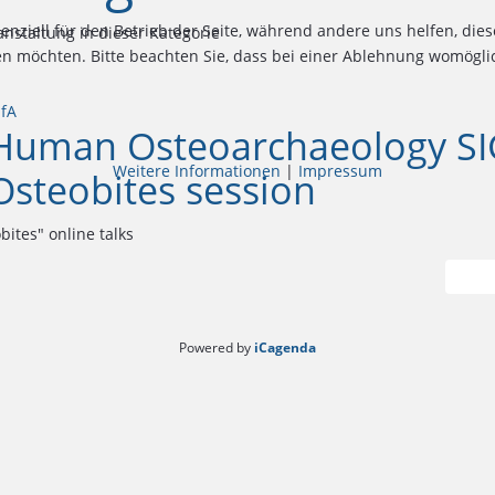
senziell für den Betrieb der Seite, während andere uns helfen, di
anstaltung in dieser Kategorie
sen möchten. Bitte beachten Sie, dass bei einer Ablehnung womöglic
IfA
Human Osteoarchaeology SI
Weitere Informationen
|
Impressum
Osteobites session
bites" online talks
Deta
Powered by
iCagenda